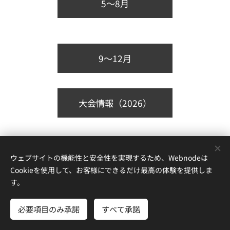
5～8月
9～12月
大会情報（2026）
ウェブサイトの機能性と安全性を実現するため、Webnodeは
Cookieを使用して、お客様にできるだけ最高の体験を提供しま
す。
© 公益社団法人 日本ダンス議会（JDC）東部総局
〒104-0032 東京都中央区八丁堀2-22-6高野ビル4階
必要項目のみ承諾
すべて承諾
Cookie